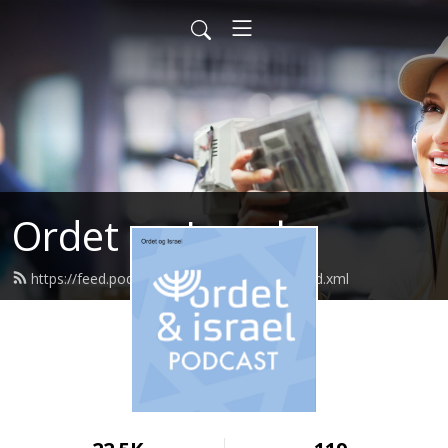
Ordet og Israel
https://feed.podbean.com/ordetogisrael/feed.xml