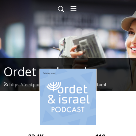
Ordet og Israel
https://feed.podbean.com/ordetogisrael/feed.xml