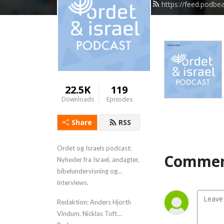
https://feed.podbe
22.5K
119
Downloads
Episodes
Share
RSS
Ordet og Israels podcast:
Commen
Nyheder fra Israel, andagter,
bibelundervisning og
interviews.
Redaktion: Anders Hjorth
Vindum, Nicklas Toft