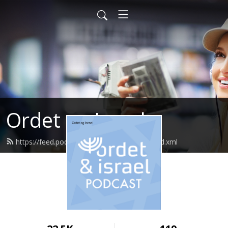
Ordet og Israel
https://feed.podbean.com/ordetogisrael/feed.xml